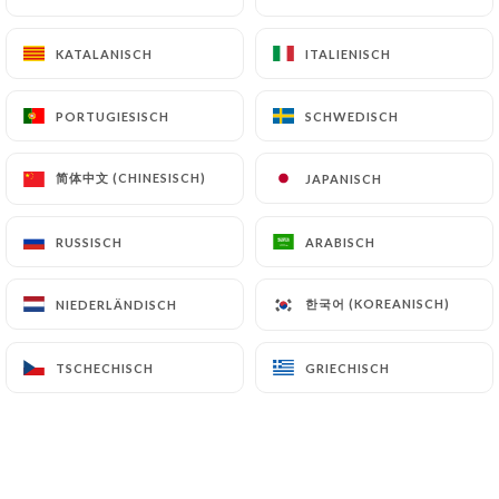
KATALANISCH
KATALANISCH
ITALIENISCH
ITALIENISCH
Geraldine S. bewertete
G
5/5
PORTUGIESISCH
PORTUGIESISCH
SCHWEDISCH
SCHWEDISCH
Top je vous recommande ce restaurant au
calme dans le cœur de Vence ,une cuisine
简体中文 (CHINESISCH)
简体中文 (CHINESISCH)
JAPANISCH
JAPANISCH
simple faite maison ! Anne est un amour
29/06/2026
•
04:32
RUSSISCH
RUSSISCH
ARABISCH
ARABISCH
한국어 (KOREANISCH)
한국어 (KOREANISCH)
NIEDERLÄNDISCH
NIEDERLÄNDISCH
Caroline C. bewertete
C
5/5
I had the most beautiful meal there last
TSCHECHISCH
TSCHECHISCH
GRIECHISCH
GRIECHISCH
week. The view is stunning, the owner is
warm and welcoming. The food is
absolutely delicious. I have been going to
Vence for over 40 years and this has to be