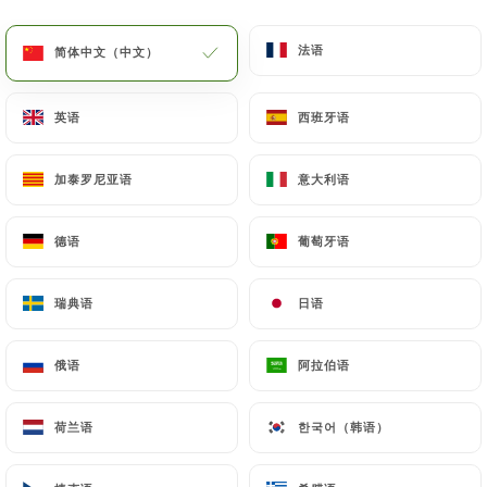
菜单
ZH
法语
法语
简体中文（中文）
简体中文（中文）
英语
英语
西班牙语
西班牙语
加泰罗尼亚语
加泰罗尼亚语
意大利语
意大利语
/
主页
联系人
联系人
德语
德语
葡萄牙语
葡萄牙语
瑞典语
瑞典语
日语
日语
俄语
俄语
阿拉伯语
阿拉伯语
荷兰语
荷兰语
한국어（韩语）
한국어（韩语）
Côté Jardin - Chez Anne