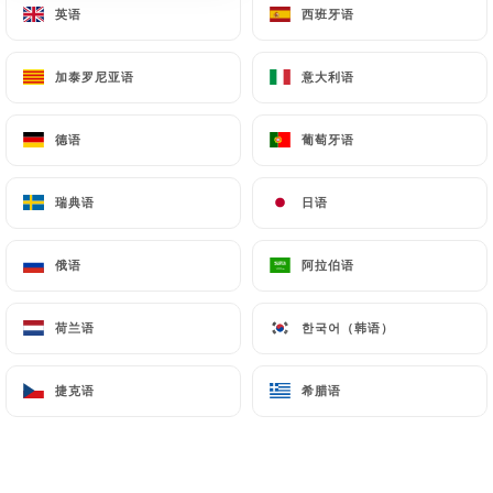
英语
英语
西班牙语
西班牙语
菜单
ZH
加泰罗尼亚语
加泰罗尼亚语
意大利语
意大利语
德语
德语
葡萄牙语
葡萄牙语
/
主页
菜单
瑞典语
瑞典语
日语
日语
菜单
俄语
俄语
阿拉伯语
阿拉伯语
荷兰语
荷兰语
한국어（韩语）
한국어（韩语）
入口
地方
甜点
捷克语
捷克语
希腊语
希腊语
入口