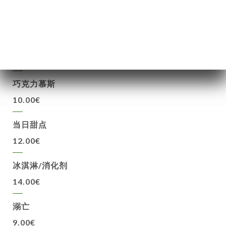
库
价
甜点
单
提拉米苏
系
10.00€
巧克力慕斯
10.00€
当日甜点
12.00€
冰淇淋/消化剂
14.00€
溺亡
9.00€