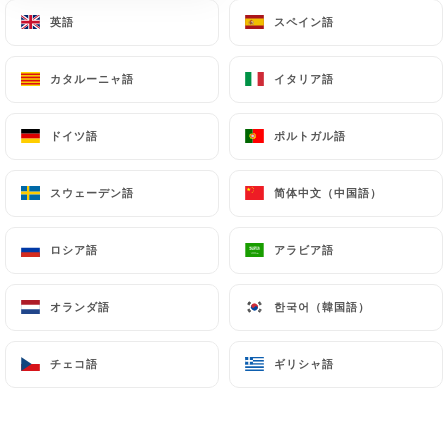
英語
英語
スペイン語
スペイン語
メニュー
JA
カタルーニャ語
カタルーニャ語
イタリア語
イタリア語
ドイツ語
ドイツ語
ポルトガル語
ポルトガル語
/
ホーム
メニュー
スウェーデン語
スウェーデン語
简体中文（中国語）
简体中文（中国語）
メニュー
ロシア語
ロシア語
アラビア語
アラビア語
オランダ語
オランダ語
한국어（韓国語）
한국어（韓国語）
入口
場所
デザート
チェコ語
チェコ語
ギリシャ語
ギリシャ語
入口