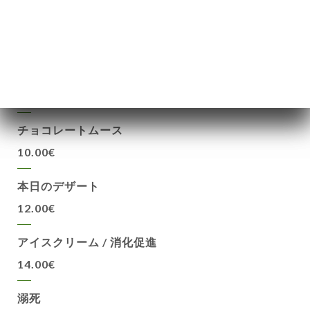
リ
ビ
デザート
ー
ティラミス
ニ
10.00€
ー
絡
チョコレートムース
10.00€
本日のデザート
12.00€
アイスクリーム / 消化促進
14.00€
溺死